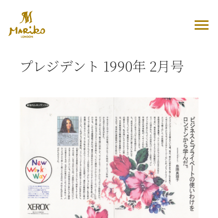
Skip
to
To
content
Home
Na
プレジデント 1990年 2月号
About
View
Larger
Galleries
Image
Media
Movies
Contact