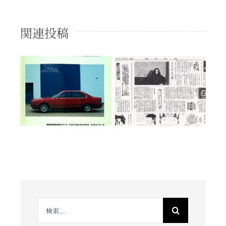
ル
関連投稿
25ans ヴァ
読売新聞
C
ンサンカン
1985年 3月
1984年 2月
25日号
号
検
索